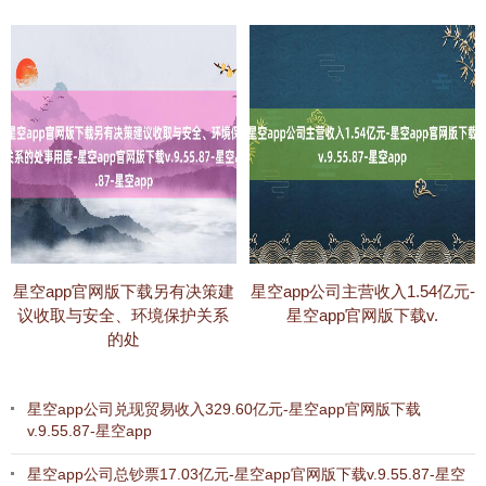
星空app官网版下载另有决策建
星空app公司主营收入1.54亿元-
议收取与安全、环境保护关系
星空app官网版下载v.
的处
星空app公司兑现贸易收入329.60亿元-星空app官网版下载
v.9.55.87-星空app
星空app公司总钞票17.03亿元-星空app官网版下载v.9.55.87-星空