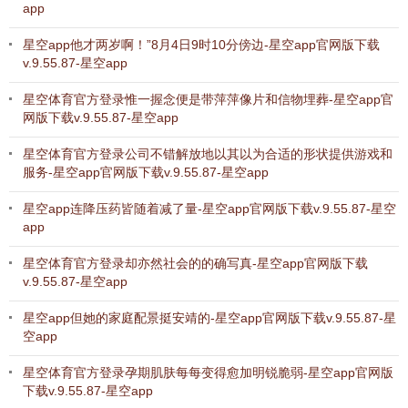
app
星空app他才两岁啊！”8月4日9时10分傍边-星空app官网版下载
v.9.55.87-星空app
星空体育官方登录惟一握念便是带萍萍像片和信物埋葬-星空app官
网版下载v.9.55.87-星空app
星空体育官方登录公司不错解放地以其以为合适的形状提供游戏和
服务-星空app官网版下载v.9.55.87-星空app
星空app连降压药皆随着减了量-星空app官网版下载v.9.55.87-星空
app
星空体育官方登录却亦然社会的的确写真-星空app官网版下载
v.9.55.87-星空app
星空app但她的家庭配景挺安靖的-星空app官网版下载v.9.55.87-星
空app
星空体育官方登录孕期肌肤每每变得愈加明锐脆弱-星空app官网版
下载v.9.55.87-星空app